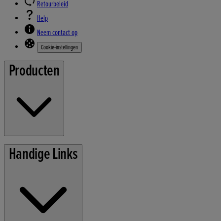
Retourbeleid
Help
Neem contact op
Cookie-instellingen
Producten
Grasmaaiers
Handige Links
Tuingereedschap