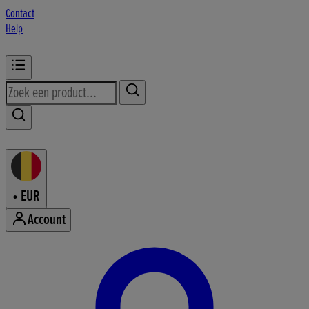
Contact
Help
•
EUR
Account
Accountmenu openen