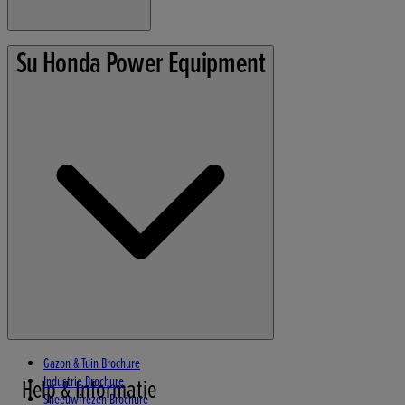
Algemene voorwaarden
Su Honda Power Equipment
Privacybeleid
Cookie Informatie
Gazon & Tuin Brochure
Industrie Brochure
Help & Informatie
Sneeuwfrezen Brochure