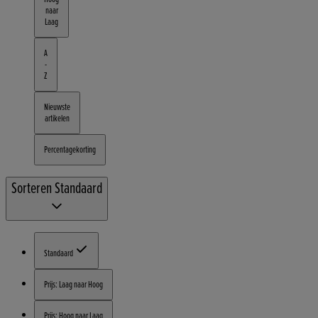
naar
Laag
A
-
Z
Nieuwste
artikelen
Percentagekorting
Sorteren
Standaard
Standaard
Prijs: Laag naar Hoog
Prijs: Hoog naar Laag