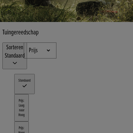
Tuingereedschap
Sorteren
Prijs
Standaard
Standaard
Prijs:
Laag
naar
Hoog
Prijs:
Hoog