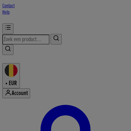
Contact
Help
•
EUR
Account
Accountmenu openen