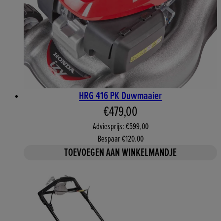
HRG 416 PK Duwmaaier
Huidige prijs: €479,00. Aan
€479,00
Adviesprijs: €599,00
Bespaar €120.00
TOEVOEGEN AAN WINKELMANDJE