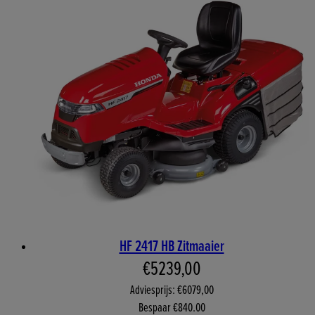
HF 2417 HB Zitmaaier
Huidige prijs: €5239,00. Aa
€5239,00
Adviesprijs: €6079,00
Bespaar €840.00