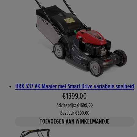
HRX 537 VK Maaier met Smart Drive variabele snelheid
Huidige prijs: €1399,00. Aa
€1399,00
Adviesprijs: €1699,00
Bespaar €300.00
TOEVOEGEN AAN WINKELMANDJE