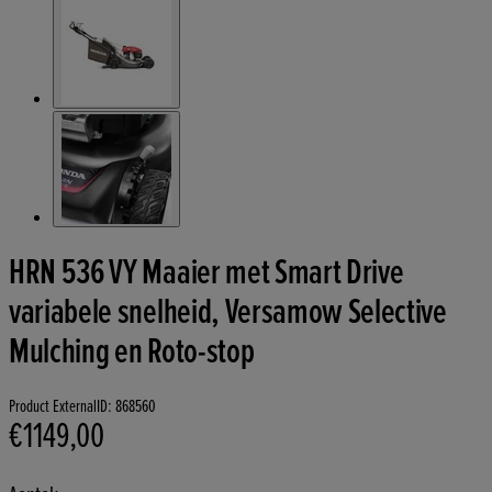
HRN 536 VY Maaier met Smart Drive
variabele snelheid, Versamow Selective
Mulching en Roto-stop
Product ExternalID: 868560
€1149,00
Huidige prijs: €1149,00.