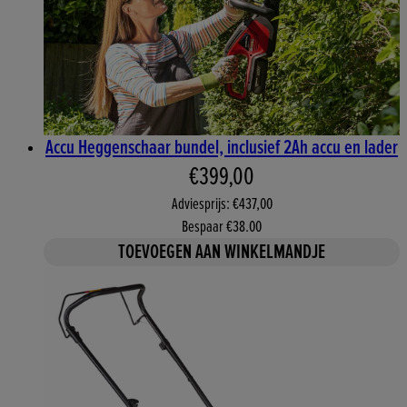
Accu Heggenschaar bundel, inclusief 2Ah accu en lader
Huidige prijs: €399,00. Aan
€399,00
Adviesprijs: €437,00
Bespaar €38.00
TOEVOEGEN AAN WINKELMANDJE