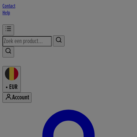
Contact
Help
•
EUR
Account
Accountmenu openen